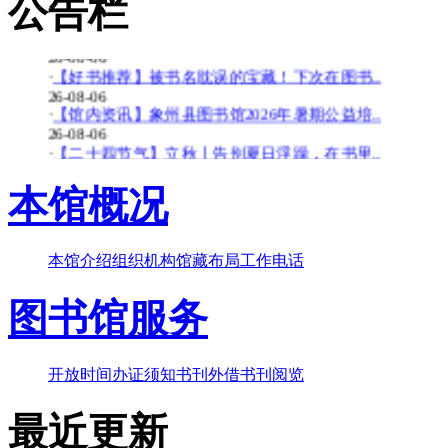
公告栏
26-08-06
·
【少儿多媒体图书馆】背了八百遍《出师表》..
26-08-06
·
【好书推荐】被书名耽误的宝藏！下次在图书..
26-08-06
·
【馆内资讯】象州县图书馆2026年暑期公益培..
26-08-06
·
【二十四节气】立秋丨告别夏日浮躁，在书里..
26-08-06
·
【少儿多媒体图书馆】边画边学！超有趣的少..
本馆概况
26-07-20
·
【暑期公益培训班】象州县图书馆2026年暑期..
26-07-20
本馆介绍
组织机构
馆藏布局
工作电话
·
【好书推荐】大暑天容易犯困？这些“烧脑”..
26-07-20
·
【共读八桂-乡音童韵】广西桂林图书馆“共读..
图书馆服务
26-07-20
·
【二十四节气】大暑-_-大暑至-夏更浓
26-07-20
开放时间
办证须知
书刊外借
书刊阅览
最近更新