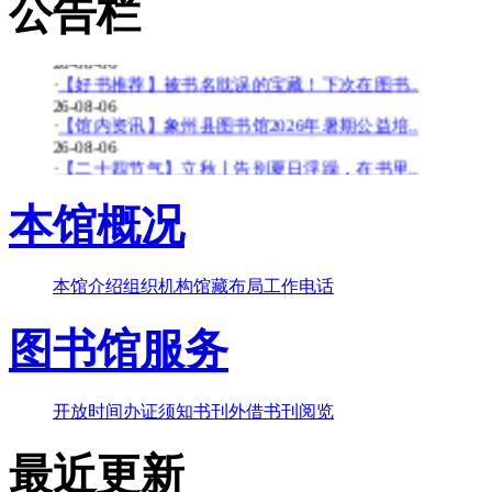
公告栏
26-08-06
·
【少儿多媒体图书馆】背了八百遍《出师表》..
26-08-06
·
【好书推荐】被书名耽误的宝藏！下次在图书..
26-08-06
·
【馆内资讯】象州县图书馆2026年暑期公益培..
26-08-06
·
【二十四节气】立秋丨告别夏日浮躁，在书里..
26-08-06
·
【少儿多媒体图书馆】边画边学！超有趣的少..
本馆概况
26-07-20
·
【暑期公益培训班】象州县图书馆2026年暑期..
26-07-20
本馆介绍
组织机构
馆藏布局
工作电话
·
【好书推荐】大暑天容易犯困？这些“烧脑”..
26-07-20
·
【共读八桂-乡音童韵】广西桂林图书馆“共读..
图书馆服务
26-07-20
·
【二十四节气】大暑-_-大暑至-夏更浓
26-07-20
开放时间
办证须知
书刊外借
书刊阅览
最近更新