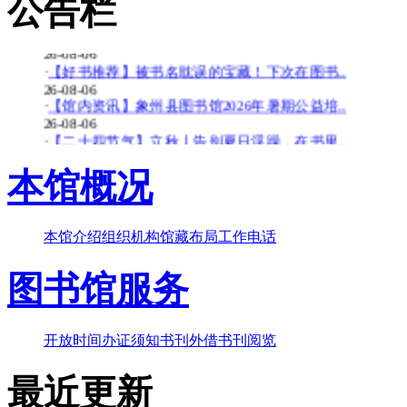
公告栏
26-08-06
·
【少儿多媒体图书馆】背了八百遍《出师表》..
26-08-06
·
【好书推荐】被书名耽误的宝藏！下次在图书..
26-08-06
·
【馆内资讯】象州县图书馆2026年暑期公益培..
26-08-06
·
【二十四节气】立秋丨告别夏日浮躁，在书里..
26-08-06
·
【少儿多媒体图书馆】边画边学！超有趣的少..
本馆概况
26-07-20
·
【暑期公益培训班】象州县图书馆2026年暑期..
26-07-20
本馆介绍
组织机构
馆藏布局
工作电话
·
【好书推荐】大暑天容易犯困？这些“烧脑”..
26-07-20
图书馆服务
·
【共读八桂-乡音童韵】广西桂林图书馆“共读..
26-07-20
·
【二十四节气】大暑-_-大暑至-夏更浓
26-07-20
开放时间
办证须知
书刊外借
书刊阅览
最近更新