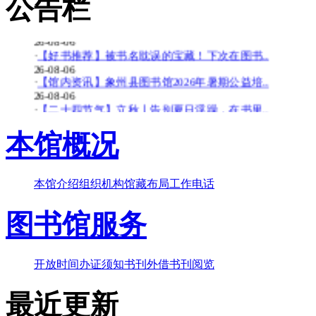
公告栏
26-08-06
·
【少儿多媒体图书馆】背了八百遍《出师表》..
26-08-06
·
【好书推荐】被书名耽误的宝藏！下次在图书..
26-08-06
·
【馆内资讯】象州县图书馆2026年暑期公益培..
26-08-06
·
【二十四节气】立秋丨告别夏日浮躁，在书里..
26-08-06
·
【少儿多媒体图书馆】边画边学！超有趣的少..
本馆概况
26-07-20
·
【暑期公益培训班】象州县图书馆2026年暑期..
26-07-20
本馆介绍
组织机构
馆藏布局
工作电话
·
【好书推荐】大暑天容易犯困？这些“烧脑”..
26-07-20
图书馆服务
·
【共读八桂-乡音童韵】广西桂林图书馆“共读..
26-07-20
·
【二十四节气】大暑-_-大暑至-夏更浓
26-07-20
开放时间
办证须知
书刊外借
书刊阅览
最近更新