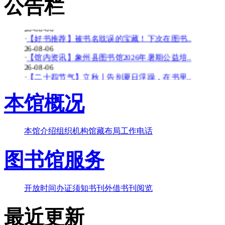
公告栏
26-08-06
·
【少儿多媒体图书馆】背了八百遍《出师表》..
26-08-06
·
【好书推荐】被书名耽误的宝藏！下次在图书..
26-08-06
·
【馆内资讯】象州县图书馆2026年暑期公益培..
26-08-06
·
【二十四节气】立秋丨告别夏日浮躁，在书里..
26-08-06
·
【少儿多媒体图书馆】边画边学！超有趣的少..
本馆概况
26-07-20
·
【暑期公益培训班】象州县图书馆2026年暑期..
26-07-20
本馆介绍
组织机构
馆藏布局
工作电话
·
【好书推荐】大暑天容易犯困？这些“烧脑”..
26-07-20
·
【共读八桂-乡音童韵】广西桂林图书馆“共读..
图书馆服务
26-07-20
·
【二十四节气】大暑-_-大暑至-夏更浓
26-07-20
开放时间
办证须知
书刊外借
书刊阅览
最近更新