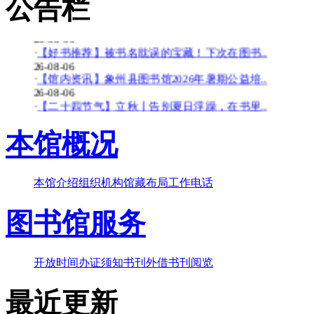
公告栏
26-08-06
·
【少儿多媒体图书馆】背了八百遍《出师表》..
26-08-06
·
【好书推荐】被书名耽误的宝藏！下次在图书..
26-08-06
·
【馆内资讯】象州县图书馆2026年暑期公益培..
26-08-06
·
【二十四节气】立秋丨告别夏日浮躁，在书里..
26-08-06
·
【少儿多媒体图书馆】边画边学！超有趣的少..
本馆概况
26-07-20
·
【暑期公益培训班】象州县图书馆2026年暑期..
26-07-20
本馆介绍
组织机构
馆藏布局
工作电话
·
【好书推荐】大暑天容易犯困？这些“烧脑”..
26-07-20
·
【共读八桂-乡音童韵】广西桂林图书馆“共读..
图书馆服务
26-07-20
·
【二十四节气】大暑-_-大暑至-夏更浓
26-07-20
开放时间
办证须知
书刊外借
书刊阅览
最近更新