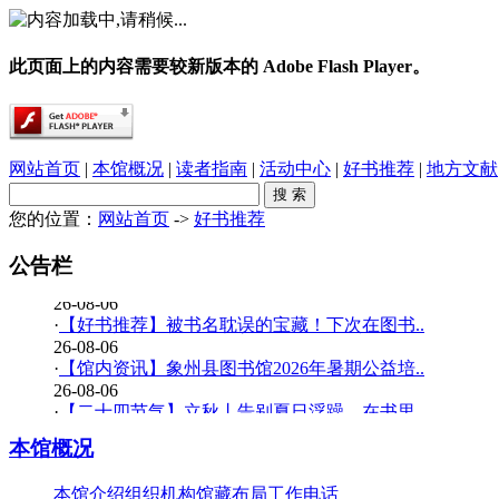
此页面上的内容需要较新版本的 Adobe Flash Player。
网站首页
|
本馆概况
|
读者指南
|
活动中心
|
好书推荐
|
地方文献
您的位置：
网站首页
->
好书推荐
·
春雨润乡土，书香伴童行——象州县文化广电..
26-08-06
公告栏
·
【少儿多媒体图书馆】背了八百遍《出师表》..
26-08-06
·
【好书推荐】被书名耽误的宝藏！下次在图书..
26-08-06
·
【馆内资讯】象州县图书馆2026年暑期公益培..
26-08-06
·
【二十四节气】立秋丨告别夏日浮躁，在书里..
26-08-06
本馆概况
·
【少儿多媒体图书馆】边画边学！超有趣的少..
26-07-20
本馆介绍
组织机构
馆藏布局
工作电话
·
【暑期公益培训班】象州县图书馆2026年暑期..