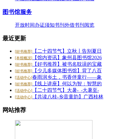
26-07-20
·
【好书推荐】大暑天容易犯困？这些“烧脑”..
图书馆服务
26-07-20
·
【共读八桂-乡音童韵】广西桂林图书馆“共读..
开放时间
办证须知
书刊外借
书刊阅览
26-07-20
·
【二十四节气】大暑-_-大暑至-夏更浓
最近更新
26-07-20
【二十四节气】立秋丨告别夏日
[好书推荐]
【馆内资讯】象州县图书馆2026
[本馆概况]
【好书推荐】被书名耽误的宝藏
[好书推荐]
【少儿多媒体图书馆】背了八百
[好书推荐]
春雨润乡土，书香伴童行——象
[活动中心]
【线上讲座】何以为智：智慧的
[好书推荐]
【二十四节气】大暑-_-大暑至-
[活动中心]
【共读八桂-乡音童韵】广西桂林
[活动中心]
网站推荐