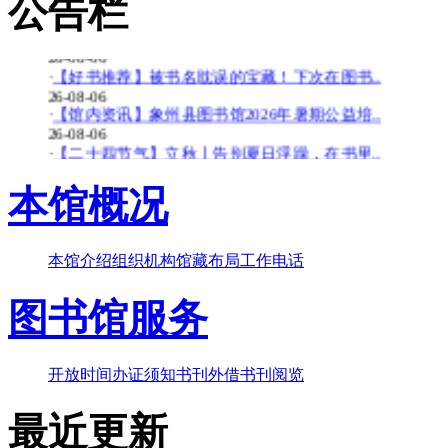
公告栏
26-08-06
·
【少儿多媒体图书馆】背了八百遍《出师表》..
26-08-06
·
【好书推荐】被书名耽误的宝藏！下次在图书..
26-08-06
·
【馆内资讯】象州县图书馆2026年暑期公益培..
26-08-06
·
【二十四节气】立秋丨告别夏日浮躁，在书里..
26-08-06
·
【少儿多媒体图书馆】边画边学！超有趣的少..
本馆概况
26-07-20
·
【暑期公益培训班】象州县图书馆2026年暑期..
26-07-20
本馆介绍
组织机构
馆藏布局
工作电话
·
【好书推荐】大暑天容易犯困？这些“烧脑”..
26-07-20
·
【共读八桂-乡音童韵】广西桂林图书馆“共读..
图书馆服务
26-07-20
·
【二十四节气】大暑-_-大暑至-夏更浓
26-07-20
开放时间
办证须知
书刊外借
书刊阅览
最近更新