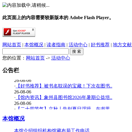
此页面上的内容需要较新版本的 Adobe Flash Player。
网站首页
|
本馆概况
|
读者指南
|
活动中心
|
好书推荐
|
地方文献
您的位置：
网站首页
->
活动中心
·
春雨润乡土，书香伴童行——象州县文化广电..
26-08-06
公告栏
·
【少儿多媒体图书馆】背了八百遍《出师表》..
26-08-06
·
【好书推荐】被书名耽误的宝藏！下次在图书..
26-08-06
·
【馆内资讯】象州县图书馆2026年暑期公益培..
26-08-06
·
【二十四节气】立秋丨告别夏日浮躁，在书里..
26-08-06
本馆概况
·
【少儿多媒体图书馆】边画边学！超有趣的少..
26-07-20
本馆介绍
组织机构
馆藏布局
工作电话
·
【暑期公益培训班】象州县图书馆2026年暑期..