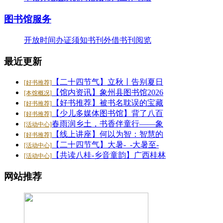
26-07-20
·
【好书推荐】大暑天容易犯困？这些“烧脑”..
图书馆服务
26-07-20
·
【共读八桂-乡音童韵】广西桂林图书馆“共读..
开放时间
办证须知
书刊外借
书刊阅览
26-07-20
·
【二十四节气】大暑-_-大暑至-夏更浓
最近更新
26-07-20
【二十四节气】立秋丨告别夏日
[好书推荐]
【馆内资讯】象州县图书馆2026
[本馆概况]
【好书推荐】被书名耽误的宝藏
[好书推荐]
【少儿多媒体图书馆】背了八百
[好书推荐]
春雨润乡土，书香伴童行——象
[活动中心]
【线上讲座】何以为智：智慧的
[好书推荐]
【二十四节气】大暑-_-大暑至-
[活动中心]
【共读八桂-乡音童韵】广西桂林
[活动中心]
网站推荐