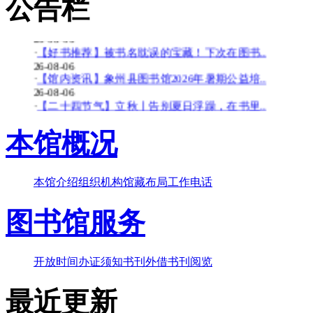
公告栏
26-08-06
·
【少儿多媒体图书馆】背了八百遍《出师表》..
26-08-06
·
【好书推荐】被书名耽误的宝藏！下次在图书..
26-08-06
·
【馆内资讯】象州县图书馆2026年暑期公益培..
26-08-06
·
【二十四节气】立秋丨告别夏日浮躁，在书里..
26-08-06
·
【少儿多媒体图书馆】边画边学！超有趣的少..
本馆概况
26-07-20
·
【暑期公益培训班】象州县图书馆2026年暑期..
26-07-20
本馆介绍
组织机构
馆藏布局
工作电话
·
【好书推荐】大暑天容易犯困？这些“烧脑”..
26-07-20
·
【共读八桂-乡音童韵】广西桂林图书馆“共读..
图书馆服务
26-07-20
·
【二十四节气】大暑-_-大暑至-夏更浓
26-07-20
开放时间
办证须知
书刊外借
书刊阅览
最近更新