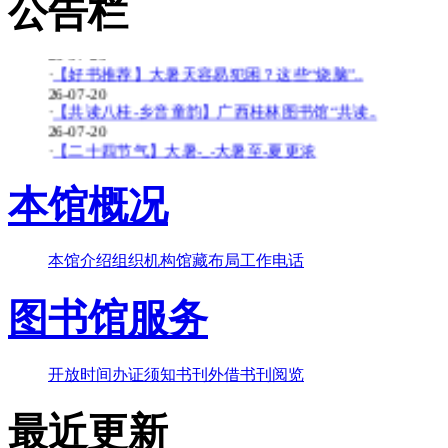
公告栏
26-07-20
·
【暑期公益培训班】象州县图书馆2026年暑期..
26-07-20
·
【好书推荐】大暑天容易犯困？这些“烧脑”..
26-07-20
·
【共读八桂-乡音童韵】广西桂林图书馆“共读..
26-07-20
·
【二十四节气】大暑-_-大暑至-夏更浓
26-07-20
·
【馆内资讯】汛后清淤护藏书，同心聚力续书..
本馆概况
26-07-14
·
【线上讲座】五十年后——说说黄宾虹
26-07-07
本馆介绍
组织机构
馆藏布局
工作电话
·
【线上讲座】何以为智：智慧的本质与内涵
26-07-27
·
【七七事变】“七七事变”89周年，我们从未..
图书馆服务
26-07-07
·
【活动预告】象州县图书馆2026年暑期公益培..
26-07-07
开放时间
办证须知
书刊外借
书刊阅览
最近更新