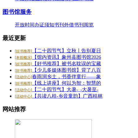
26-07-20
·
【好书推荐】大暑天容易犯困？这些“烧脑”..
图书馆服务
26-07-20
·
【共读八桂-乡音童韵】广西桂林图书馆“共读..
开放时间
办证须知
书刊外借
书刊阅览
26-07-20
·
【二十四节气】大暑-_-大暑至-夏更浓
最近更新
26-07-20
【二十四节气】立秋丨告别夏日
[好书推荐]
【馆内资讯】象州县图书馆2026
[本馆概况]
【好书推荐】被书名耽误的宝藏
[好书推荐]
【少儿多媒体图书馆】背了八百
[好书推荐]
春雨润乡土，书香伴童行——象
[活动中心]
【线上讲座】何以为智：智慧的
[好书推荐]
【二十四节气】大暑-_-大暑至-
[活动中心]
【共读八桂-乡音童韵】广西桂林
[活动中心]
网站推荐