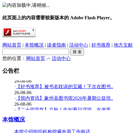
此页面上的内容需要较新版本的 Adobe Flash Player。
网站首页
|
本馆概况
|
读者指南
|
活动中心
|
好书推荐
|
地方文献
您的位置：
网站首页
->
活动中心
·
春雨润乡土，书香伴童行——象州县文化广电..
26-08-06
公告栏
·
【少儿多媒体图书馆】背了八百遍《出师表》..
26-08-06
·
【好书推荐】被书名耽误的宝藏！下次在图书..
26-08-06
·
【馆内资讯】象州县图书馆2026年暑期公益培..
26-08-06
·
【二十四节气】立秋丨告别夏日浮躁，在书里..
26-08-06
本馆概况
·
【少儿多媒体图书馆】边画边学！超有趣的少..
26-07-20
·
【暑期公益培训班】象州县图书馆2026年暑期..
本馆介绍
组织机构
馆藏布局
工作电话