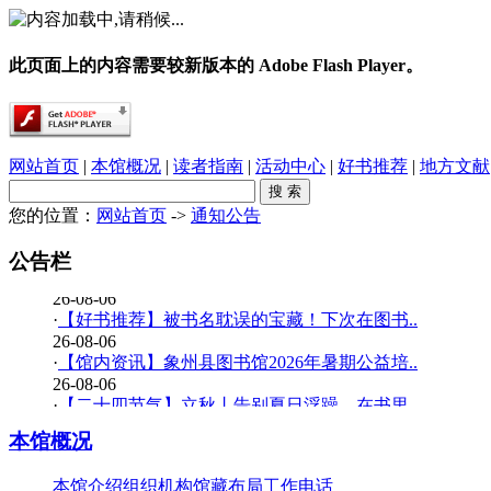
此页面上的内容需要较新版本的 Adobe Flash Player。
网站首页
|
本馆概况
|
读者指南
|
活动中心
|
好书推荐
|
地方文献
您的位置：
网站首页
->
通知公告
·
春雨润乡土，书香伴童行——象州县文化广电..
26-08-06
公告栏
·
【少儿多媒体图书馆】背了八百遍《出师表》..
26-08-06
·
【好书推荐】被书名耽误的宝藏！下次在图书..
26-08-06
·
【馆内资讯】象州县图书馆2026年暑期公益培..
26-08-06
·
【二十四节气】立秋丨告别夏日浮躁，在书里..
26-08-06
本馆概况
·
【少儿多媒体图书馆】边画边学！超有趣的少..
26-07-20
本馆介绍
组织机构
馆藏布局
工作电话
·
【暑期公益培训班】象州县图书馆2026年暑期..