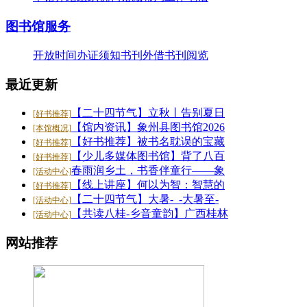
26-07-20
·
【好书推荐】大暑天容易犯困？这些“烧脑”..
图书馆服务
26-07-20
·
【共读八桂-乡音童韵】广西桂林图书馆“共读..
开放时间
办证须知
书刊外借
书刊阅览
26-07-20
·
【二十四节气】大暑-_-大暑至-夏更浓
最近更新
26-07-20
【二十四节气】立秋丨告别夏日
[好书推荐]
【馆内资讯】象州县图书馆2026
[本馆概况]
【好书推荐】被书名耽误的宝藏
[好书推荐]
【少儿多媒体图书馆】背了八百
[好书推荐]
春雨润乡土，书香伴童行——象
[活动中心]
【线上讲座】何以为智：智慧的
[好书推荐]
【二十四节气】大暑-_-大暑至-
[活动中心]
【共读八桂-乡音童韵】广西桂林
[活动中心]
网站推荐