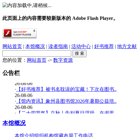
此页面上的内容需要较新版本的 Adobe Flash Player。
网站首页
|
本馆概况
|
读者指南
|
活动中心
|
好书推荐
|
地方文献
您的位置：
网站首页
->
数字资源
·
春雨润乡土，书香伴童行——象州县文化广电..
26-08-06
公告栏
·
【少儿多媒体图书馆】背了八百遍《出师表》..
26-08-06
·
【好书推荐】被书名耽误的宝藏！下次在图书..
26-08-06
·
【馆内资讯】象州县图书馆2026年暑期公益培..
26-08-06
·
【二十四节气】立秋丨告别夏日浮躁，在书里..
26-08-06
本馆概况
·
【少儿多媒体图书馆】边画边学！超有趣的少..
26-07-20
本馆介绍
组织机构
馆藏布局
工作电话
·
【暑期公益培训班】象州县图书馆2026年暑期..