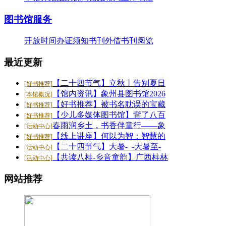
26-07-20
·
【好书推荐】大暑天容易犯困？这些“烧脑”..
图书馆服务
26-07-20
·
【共读八桂-乡音童韵】广西桂林图书馆“共读..
开放时间
办证须知
书刊外借
书刊阅览
26-07-20
·
【二十四节气】大暑-_-大暑至-夏更浓
最近更新
26-07-20
【二十四节气】立秋丨告别夏日
[好书推荐]
【馆内资讯】象州县图书馆2026
[本馆概况]
【好书推荐】被书名耽误的宝藏
[好书推荐]
【少儿多媒体图书馆】背了八百
[好书推荐]
春雨润乡土，书香伴童行——象
[活动中心]
【线上讲座】何以为智：智慧的
[好书推荐]
【二十四节气】大暑-_-大暑至-
[活动中心]
【共读八桂-乡音童韵】广西桂林
[活动中心]
网站推荐